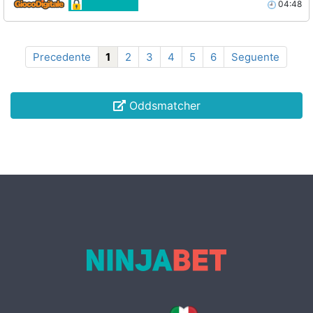
04:48
Precedente
1
2
3
4
5
6
Seguente
Oddsmatcher