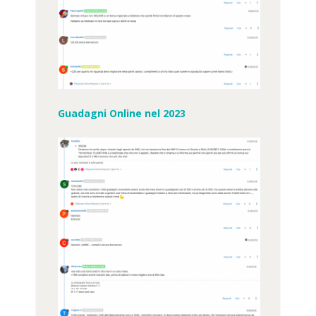
Guadagni Online nel 2023