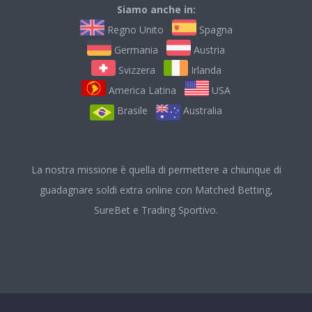
Siamo anche in:
Regno Unito
Spagna
Germania
Austria
Svizzera
Irlanda
America Latina
USA
Brasile
Australia
La nostra missione è quella di permettere a chiunque di
guadagnare soldi extra online con Matched Betting,
SureBet e Trading Sportivo.