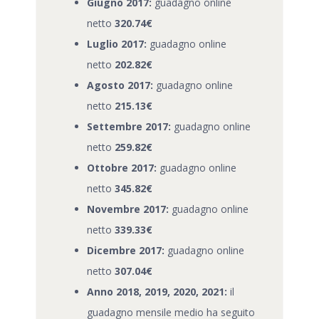
Giugno 2017:
guadagno online
netto
320.74€
Luglio 2017:
guadagno online
netto
202.82€
Agosto 2017:
guadagno online
netto
215.13€
Settembre 2017:
guadagno online
netto
259.82
€
Ottobre 2017:
guadagno online
netto
345.82
€
Novembre 2017:
guadagno online
netto
339.33€
Dicembre 2017:
guadagno online
netto
307.04€
Anno 2018, 2019, 2020, 2021:
il
guadagno mensile medio ha seguito