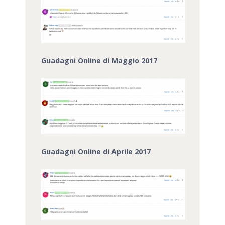
Guadagni Online di Maggio 2017
Guadagni Online di Aprile 2017