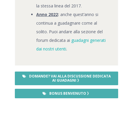
la stessa linea del 2017.
Anno 2022
:
anche quest’anno si
continua a guadagnare come al
solito. Puoi andare alla sezione del
forum dedicata ai
guadagni generati
dai nostri utenti
.
DOMANDE? VAI ALLA DISCUSSIONE DEDICATA
AI GUADAGNI 》
BONUS BENVENUTO 》