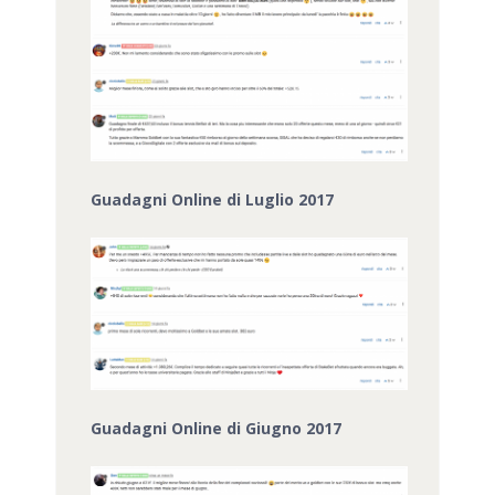
Guadagni Online di Luglio 2017
Guadagni Online di Giugno 2017