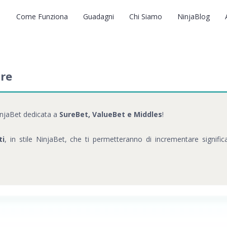
Come Funziona
Guadagni
Chi Siamo
NinjaBlog
ure
NinjaBet dedicata a
SureBet, ValueBet e Middles
!
ti
, in stile NinjaBet, che ti permetteranno di incrementare signific