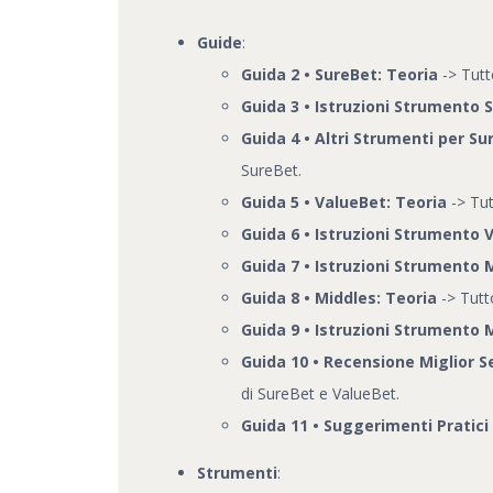
Guide
:
Guida 2 • SureBet: Teoria
-> Tutt
Guida 3 • Istruzioni Strumento 
Guida 4 • Altri Strumenti per S
SureBet.
Guida 5 • ValueBet: Teoria
-> Tut
Guida 6 • Istruzioni Strumento 
Guida 7 • Istruzioni Strumento
Guida 8 • Middles: Teoria
-> Tutt
Guida 9 • Istruzioni Strumento 
Guida 10 • Recensione Miglior S
di SureBet e ValueBet.
Guida 11 • Suggerimenti Pratici
Strumenti
: