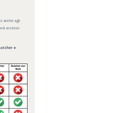
o anche agli
avrà accesso
matcher e