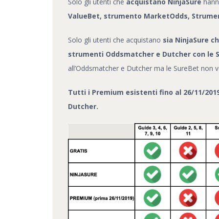
Solo gli utenti che
acquistano NinjaSure
hann
ValueBet, strumento MarketOdds, Strument
Solo gli utenti che acquistano
sia NinjaSure c
strumenti Oddsmatcher e Dutcher con le 
all’Oddsmatcher e Dutcher ma le SureBet non v
Tutti i Premium esistenti fino al 26/11/20
Dutcher.