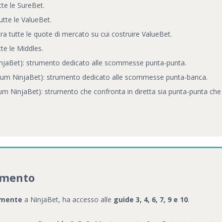
te le SureBet.
tte le ValueBet.
a tutte le quote di mercato su cui costruire ValueBet.
te le Middles.
njaBet): strumento dedicato alle scommesse punta-punta.
ium NinjaBet): strumento dedicato alle scommesse punta-banca.
m NinjaBet): strumento che confronta in diretta sia punta-punta che
amento
amente
a NinjaBet, ha accesso alle
guide 3, 4, 6, 7, 9 e 10
.