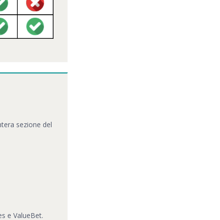
ntera sezione del
es e ValueBet.