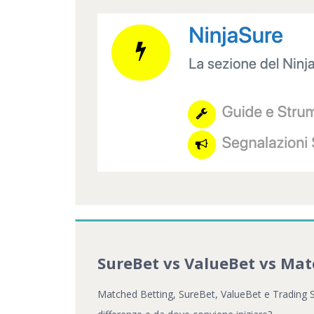
SureBet vs ValueBet vs Mat
Matched Betting, SureBet, ValueBet e Trading 