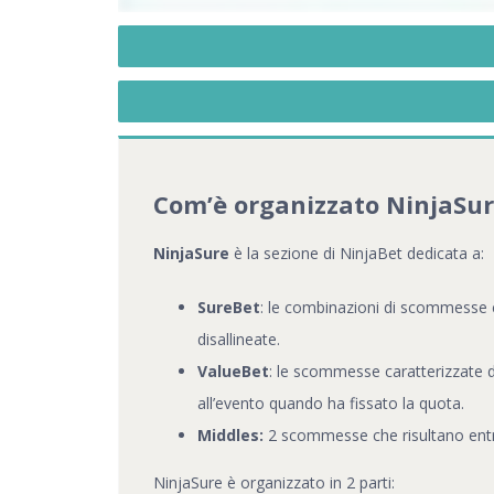
Com’è organizzato NinjaSu
NinjaSure
è la sezione di NinjaBet dedicata a:
SureBet
: le combinazioni di scommesse 
disallineate.
ValueBet
: le scommesse caratterizzate d
all’evento quando ha fissato la quota.
Middles:
2 scommesse che risultano entra
NinjaSure è organizzato in 2 parti: