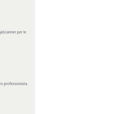
jaScanner per le
ero professionista