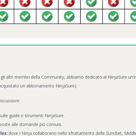
n gli altri membri della Community, abbiamo dedicato al NinjaSure un’i
 acquistato un abbonamento NinjaSure).
iscussioni:
lle guide e strumenti NinjaSure.
sposte alle domande più comuni.
les:
dove i Ninja collaborano nello sfruttamento delle SureBet, Middl