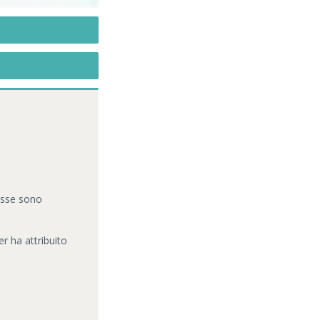
esse sono
r ha attribuito