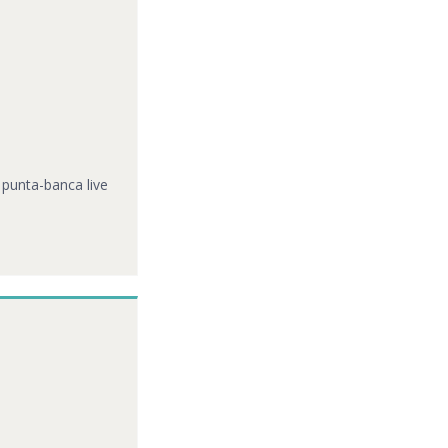
 punta-banca live