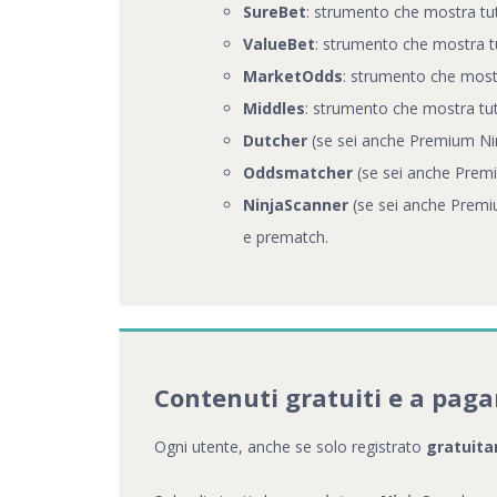
SureBet
: strumento che mostra tut
ValueBet
: strumento che mostra tu
MarketOdds
: strumento che mostr
Middles
: strumento che mostra tut
Dutcher
(se sei anche Premium Ni
Oddsmatcher
(se sei anche Prem
NinjaScanner
(se sei anche Premiu
e prematch.
Contenuti gratuiti e a pag
Ogni utente, anche se solo registrato
gratuit