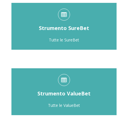
Strumento SureBet
Tutte le SureBet
Strumento ValueBet
Tutte le ValueBet