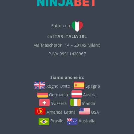
Fatto con
da
ITAR ITALIA SRL
Via Mascheroni 14 – 20145 Milano
P.IVA 09911420967
Siamo anche in:
Regno Unito
Spagna
Germania
Austria
Svizzera
Irlanda
America Latina
USA
Brasile
Australia