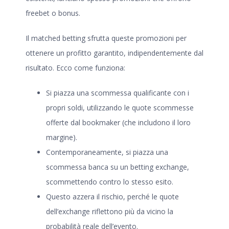
freebet o bonus.
Il matched betting sfrutta queste promozioni per
ottenere un profitto garantito, indipendentemente dal
risultato. Ecco come funziona:
Si piazza una scommessa qualificante con i
propri soldi, utilizzando le quote scommesse
offerte dal bookmaker (che includono il loro
margine).
Contemporaneamente, si piazza una
scommessa banca su un betting exchange,
scommettendo contro lo stesso esito.
Questo azzera il rischio, perché le quote
dell’exchange riflettono più da vicino la
probabilità reale dell’evento.