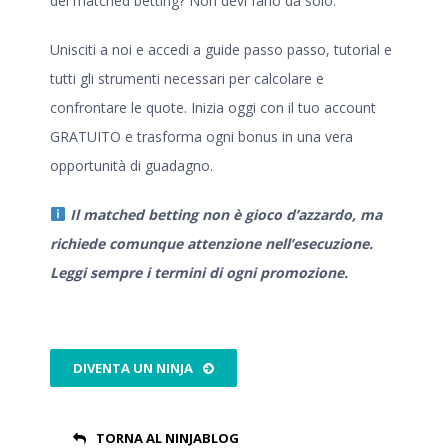
del matched betting? Non devi farlo da solo.
Unisciti a noi e accedi a guide passo passo, tutorial e
tutti gli strumenti necessari per calcolare e
confrontare le quote. Inizia oggi con il tuo account
GRATUITO e trasforma ogni bonus in una vera
opportunità di guadagno.
Il matched betting non è gioco d’azzardo, ma
richiede comunque attenzione nell’esecuzione.
Leggi sempre i termini di ogni promozione.
DIVENTA UN NINJA
TORNA AL NINJABLOG