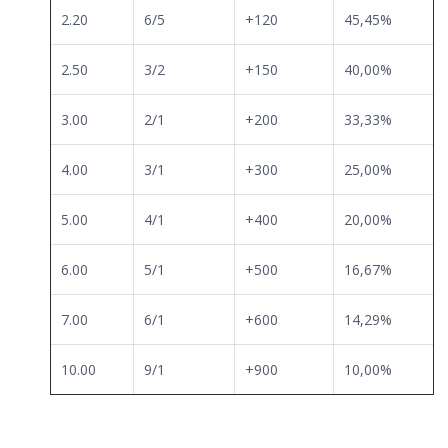
2.20
6/5
+120
45,45%
2.50
3/2
+150
40,00%
3.00
2/1
+200
33,33%
4.00
3/1
+300
25,00%
5.00
4/1
+400
20,00%
6.00
5/1
+500
16,67%
7.00
6/1
+600
14,29%
10.00
9/1
+900
10,00%