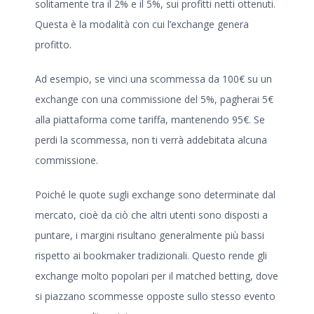
solitamente tra il 2% e il 5%, sui profitti netti ottenuti.
Questa è la modalità con cui l’exchange genera
profitto.
Ad esempio, se vinci una scommessa da 100€ su un
exchange con una commissione del 5%, pagherai 5€
alla piattaforma come tariffa, mantenendo 95€. Se
perdi la scommessa, non ti verrà addebitata alcuna
commissione.
Poiché le quote sugli exchange sono determinate dal
mercato, cioè da ciò che altri utenti sono disposti a
puntare, i margini risultano generalmente più bassi
rispetto ai bookmaker tradizionali. Questo rende gli
exchange molto popolari per il matched betting, dove
si piazzano scommesse opposte sullo stesso evento