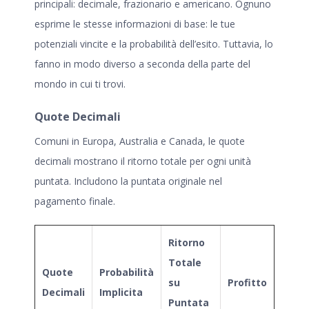
principali: decimale, frazionario e americano. Ognuno
esprime le stesse informazioni di base: le tue
potenziali vincite e la probabilità dell’esito. Tuttavia, lo
fanno in modo diverso a seconda della parte del
mondo in cui ti trovi.
Quote Decimali
Comuni in Europa, Australia e Canada, le quote
decimali mostrano il ritorno totale per ogni unità
puntata. Includono la puntata originale nel
pagamento finale.
Ritorno
Totale
Quote
Probabilità
su
Profitto
Decimali
Implicita
Puntata