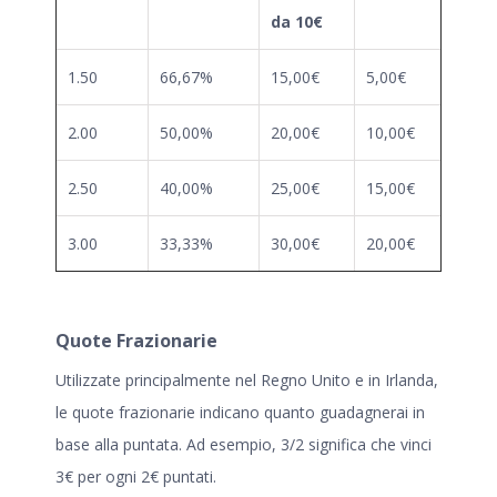
da 10€
1.50
66,67%
15,00€
5,00€
2.00
50,00%
20,00€
10,00€
2.50
40,00%
25,00€
15,00€
3.00
33,33%
30,00€
20,00€
Quote Frazionarie
Utilizzate principalmente nel Regno Unito e in Irlanda,
le quote frazionarie indicano quanto guadagnerai in
base alla puntata. Ad esempio, 3/2 significa che vinci
3€ per ogni 2€ puntati.