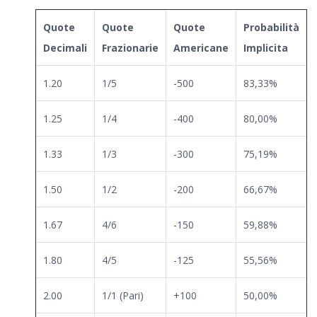
Quote
Quote
Quote
Probabilità
Decimali
Frazionarie
Americane
Implicita
1.20
1/5
-500
83,33%
1.25
1/4
-400
80,00%
1.33
1/3
-300
75,19%
1.50
1/2
-200
66,67%
1.67
4/6
-150
59,88%
1.80
4/5
-125
55,56%
2.00
1/1 (Pari)
+100
50,00%