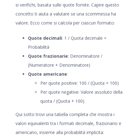
si verifichi, basata sulle quote fornite. Capire questo
concetto ti aiuta a valutare se una scommessa ha
valore. Ecco come si calcola per ciascun formato:
Quote decimali
: 1 / Quota decimale =
Probabilità
Quote frazionarie
: Denominatore /
(Numeratore + Denominatore)
Quote americane
:
Per quote positive: 100 / (Quota + 100)
Per quote negative: Valore assoluto della
quota / (Quota + 100)
Qui sotto trovi una tabella completa che mostra i
valori equivalenti tra i formati decimale, frazionario e
americano, insieme alla probabilità implicita: