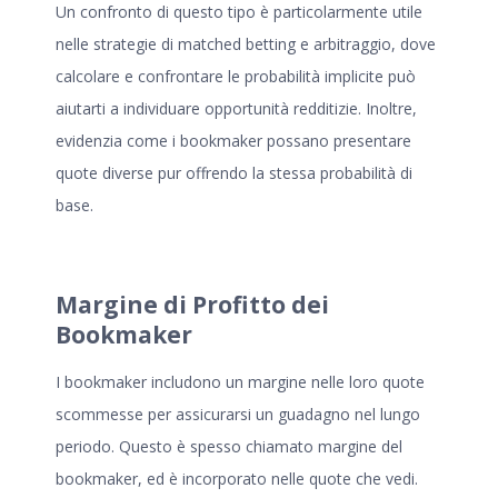
Un confronto di questo tipo è particolarmente utile
nelle strategie di matched betting e arbitraggio, dove
calcolare e confrontare le probabilità implicite può
aiutarti a individuare opportunità redditizie. Inoltre,
evidenzia come i bookmaker possano presentare
quote diverse pur offrendo la stessa probabilità di
base.
Margine di Profitto dei
Bookmaker
I bookmaker includono un margine nelle loro quote
scommesse per assicurarsi un guadagno nel lungo
periodo. Questo è spesso chiamato margine del
bookmaker, ed è incorporato nelle quote che vedi.