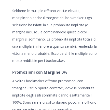
Sebbene le multiple offrano vincite elevate,
moltiplicano anche il margine del bookmaker. Ogni
selezione ha infatti la sua probabilità implicita (e
margine incluso), e combinandole questi piccoli
margini si sommano. La probabilità implicita totale di
una multipla è inferiore a quanto sembri, rendendo la
vittoria meno probabile. Ecco perché le multiple sono
molto redditizie per i bookmaker.
Promozioni con Margine 0%
A volte i bookmaker offrono promozioni con
“margine 0%” o “quote corrette”, dove le probabilità
implicite degli esiti sommate danno esattamente il
100%. Sono rare e di solito durano poco, ma offrono
un valore migliore per chi scommette.