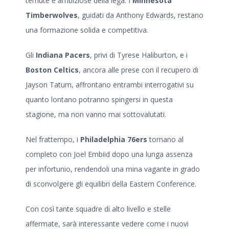
temute e ambiziose della lega. I
Minnesota
Timberwolves
, guidati da Anthony Edwards, restano
una formazione solida e competitiva.
Gli
Indiana Pacers
, privi di Tyrese Haliburton, e i
Boston Celtics
, ancora alle prese con il recupero di
Jayson Tatum, affrontano entrambi interrogativi su
quanto lontano potranno spingersi in questa
stagione, ma non vanno mai sottovalutati.
Nel frattempo, i
Philadelphia 76ers
tornano al
completo con Joel Embiid dopo una lunga assenza
per infortunio, rendendoli una mina vagante in grado
di sconvolgere gli equilibri della Eastern Conference.
Con così tante squadre di alto livello e stelle
affermate, sarà interessante vedere come i nuovi