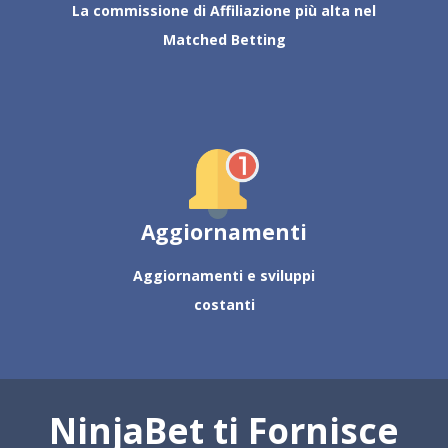
La commissione di Affiliazione più alta nel
Matched Betting
Aggiornamenti
Aggiornamenti e sviluppi
costanti
NinjaBet ti Fornisce