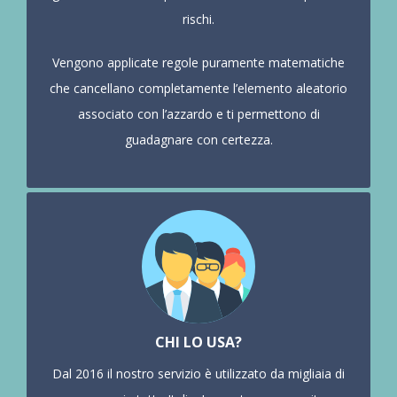
rischi.
Vengono applicate regole puramente matematiche
che cancellano completamente l’elemento aleatorio
associato con l’azzardo e ti permettono di
guadagnare con certezza.
CHI LO USA?
Dal 2016 il nostro servizio è utilizzato da migliaia di