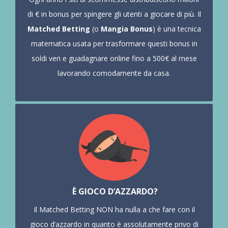
di € in bonus per spingere gli utenti a giocare di più. Il
Matched Betting
(o
Mangia Bonus
)
è una tecnica
matematica usata per trasformare questi bonus in
soldi veri e guadagnare online fino a 500€ al mese
lavorando comodamente da casa.
È GIOCO D’AZZARDO?
Il Matched Betting NON ha nulla a che fare con il
gioco d’azzardo in quanto è assolutamente privo di