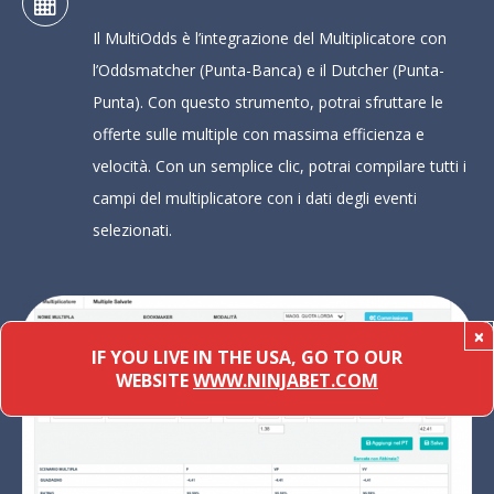
Il MultiOdds è l’integrazione del Multiplicatore con
l’Oddsmatcher (Punta-Banca) e il Dutcher (Punta-
Punta). Con questo strumento, potrai sfruttare le
offerte sulle multiple con massima efficienza e
velocità. Con un semplice clic, potrai compilare tutti i
campi del multiplicatore con i dati degli eventi
selezionati.
×
IF YOU LIVE IN THE USA, GO TO OUR
WEBSITE
WWW.NINJABET.COM