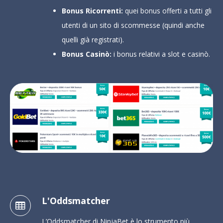
Bonus Ricorrenti:
quei bonus offerti a tutti gli
utenti di un sito di scommesse (quindi anche
quelli già registrati).
Bonus Casinò:
i bonus relativi a slot e casinò.
L'Oddsmatcher
L’Oddsmatcher di NinjaBet è lo strumento più