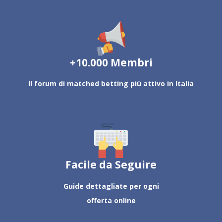
+10.000 Membri
Il forum di matched betting più attivo
in Italia
Facile da Seguire
Guide dettagliate per ogni
offerta online