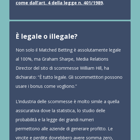
come dall’art. 4 della legge n. 401/1989
.
È legale o illegale?
Non solo il Matched Betting è assolutamente legale
al 100%, ma
Graham Sharpe, Media Relations
Director del sito di scommesse William Hill, ha
dichiarato: “È tutto legale. Gli scommettitori possono
usare i bonus come vogliono.”
L’industria delle scommesse è molto simile a quella
assicurativa dove la statistica, lo studio delle
probabilità e la legge dei grandi numeri
permettono alle aziende di generare profitto. Le
vincite e perdite dovrebbero avere somma zero,