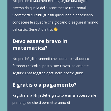
No perchè il Matched Betting segue una logica
diversa da quella delle scommesse tradizionali.
Scommetti su tutti gli esiti quindi non è necessario
conoscere le squadre che giocano o seguire il mondo
del calcio, Serie A o altro.
Devo essere bravo in
matematica?
No perché gli strumenti che abbiamo sviluppato
faranno i calcoli al posto tuo! Dovrai solamente
seguire i passaggi spiegati nelle nostre guide.
È gratis o a pagamento?
Registrarsi a NinjaBet è gratuito e avrai accesso alle
prime guide che ti permetteranno di: