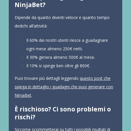
NinjaBet?
Dipende da quanto diventi veloce e quanto tempo
dedichi all’attività:
Il 60% dei nostri utenti riesce a guadagnare
ogni mese almeno 250€ netti.
Il 30% genera almeno 500€ al mese.
Il 10% si spinge ben oltre gli 800€.
Puoi trovare più dettagli leggendo
questo post che
spiega in dettaglio i guadagni che puoi generare con
NinjaBet
.
È rischioso? Ci sono problemi o
rischi?
Siccome scommetterai su tutti i possibili risultati di