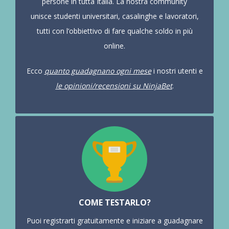
persone in tutta Italia. La nostra community
unisce studenti universitari, casalinghe e lavoratori,
tutti con l’obbiettivo di fare qualche soldo in più
online.
Ecco
quanto guadagnano ogni mese
i nostri utenti e
le opinioni/recensioni su NinjaBet
.
COME TESTARLO?
Puoi registrarti gratuitamente e iniziare a guadagnare