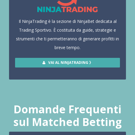
Il NinjaTrading è la sezione di NinjaBet dedicata al
Trading Sportivo. È costituita da guide, strategie e
strumenti che ti permetteranno di generare profitti in
breve tempo.
VAI AL NINJATRADING 》
Domande Frequenti
sul Matched Betting