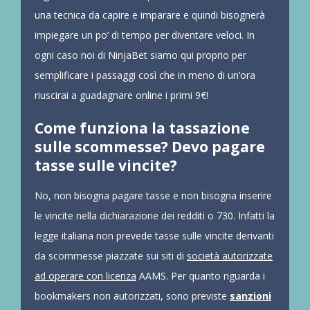
una tecnica da capire e imparare e quindi bisognerà
impiegare un po’ di tempo per diventare veloci. In
ogni caso noi di NinjaBet siamo qui proprio per
semplificare i passaggi così che in meno di un’ora
riuscirai a guadagnare online i primi 9€!
Come funziona la tassazione
sulle scommesse? Devo pagare
tasse sulle vincite?
No, non bisogna pagare tasse e non bisogna inserire
le vincite nella dichiarazione dei redditi o 730. Infatti la
legge italiana non prevede tasse sulle vincite derivanti
da scommesse piazzate sui siti di
società autorizzate
ad operare con licenza
AAMS. Per quanto riguarda i
bookmakers non autorizzati, sono previste
sanzioni