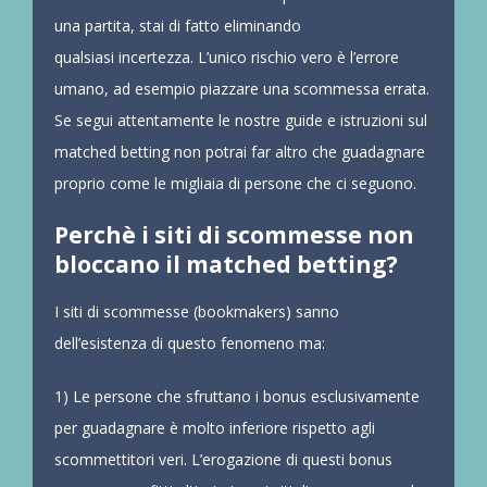
una partita, stai di fatto eliminando
qualsiasi incertezza. L’unico rischio vero è l’errore
umano, ad esempio piazzare una scommessa errata.
Se segui attentamente le nostre guide e istruzioni sul
matched betting non potrai far altro che guadagnare
proprio come le migliaia di persone che ci seguono.
Perchè i siti di scommesse non
bloccano il matched betting?
I siti di scommesse (bookmakers) sanno
dell’esistenza di questo fenomeno ma:
1) Le persone che sfruttano i bonus esclusivamente
per guadagnare è molto inferiore rispetto agli
scommettitori veri. L’erogazione di questi bonus