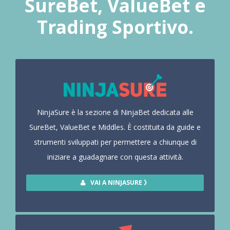
SureBet, ValueBet e
Trading Sportivo.
NinjaSure è la sezione di NinjaBet dedicata alle
SureBet, ValueBet e Middles. È costituita da guide e
strumenti sviluppati per permettere a chiunque di
iniziare a guadagnare con questa attività.
VAI A NINJASURE 》